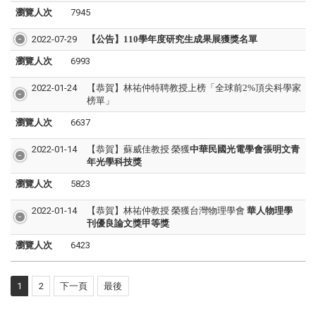
瀏覽人次
7945
2022-07-29
【公告】110學年度研究生成果展獲獎名單
瀏覽人次
6993
2022-01-24
【恭賀】林祐仲特聘教授上榜「全球前2%頂尖科學家
榜單」
瀏覽人次
6637
2022-01-14
【恭賀】蘇威佳教授 榮獲
中華民國光電學會張明文青
年光學科技獎
瀏覽人次
5823
2022-01-14
【恭賀】林祐仲教授 榮獲台灣物理學會
華人物理學
刊優良論文獎甲等獎
瀏覽人次
6423
1
2
下一頁
最後