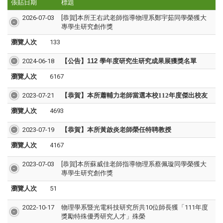
張貼日期
標題
2026-07-03
[恭賀]本所王右武老師指導物理系鄭宇茹同學榮獲大
專學生研究創作獎
瀏覽人次
133
2024-06-18
【公告】112 學年度研究生研究成果展獲獎名單
瀏覽人次
6167
2023-07-21
【恭賀】本所蕭輔力老師當選本校112年度傑出校友
瀏覽人次
4693
2023-07-19
【恭賀】本所黃啟炎老師榮任特聘教授
瀏覽人次
4167
2023-07-03
[恭賀]本所蘇威佳老師指導物理系蔡佩璇同學榮獲大
專學生研究創作獎
瀏覽人次
51
2022-10-17
物理學系暨光電科技研究所共10位師長獲「111年度
獎勵特殊優秀研究人才」殊榮