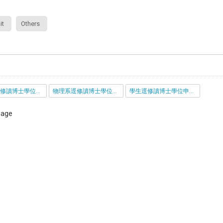
it
Others
光電所逕修讀博士學位作業規定_1031113.pdf
物理系逕修讀博士學位作業規定_1031113.pdf
學生逕修讀博士學位申請表_115.doc
 page