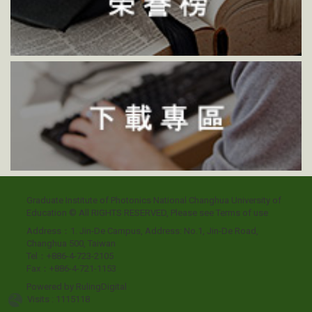
Graduate Institute of Photonics National Changhua University of
Education © All RIGHTS RESERVED, Please see
Terms of use
Address：1. Jin-De Campus, Address: No.1, Jin-De Road,
Changhua 500, Taiwan
Tel：+886-4-723-2105
Fax：+886-4-721-1153
Powered by
RulingDigital
Visits : 1115118