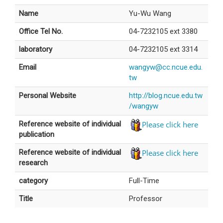
Name
Yu-Wu Wang
Office Tel No.
04-7232105 ext 3380
laboratory
04-7232105 ext 3314
Email
wangyw@cc.ncue.edu.
tw
Personal Website
http://blog.ncue.edu.tw
/wangyw
Please click here
Reference website of individual
publication
Please click here
Reference website of individual
research
category
Full-Time
Title
Professor