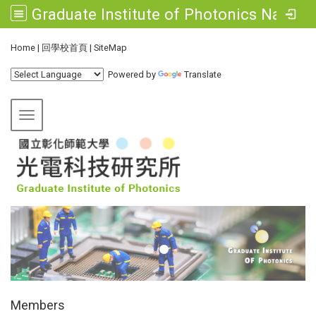
Graduate Institute of Photonics National Changhua University of Education
:::
Home
|
回學校首頁
|
SiteMap
Powered by
Translate
Toggle navigation
:::
Members