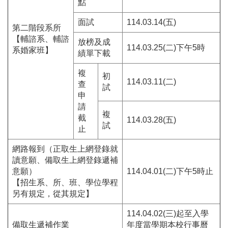
點
面試
114.03.14(五)
第二階段系所
【輔諮系、輔諮
放榜及成
114.03.25(二)下午5時
系婚家班】
績單下載
複
初
114.03.11(二)
查
試
申
請
複
截
114.03.28(五)
試
止
網路報到（正取生上網登錄就
讀意願、備取生上網登錄遞補
意願）
114.04.01(二)下午5時止
【招生系、所、班、學位學程
另有規定，從其規定】
114.04.02(三)起至入學
備取生遞補作業
年度當學期本校行事曆