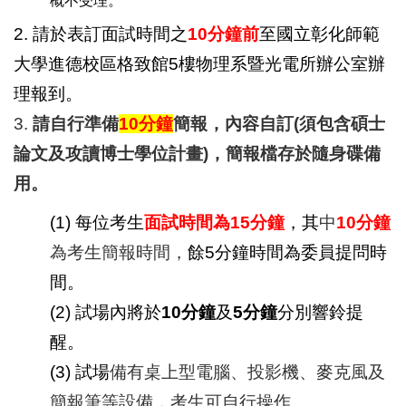
概不受理。
2.
請於表訂面試時間之
10
分鐘前
至國立彰化師範
大學進德校區格致館5樓物理系暨光電所辦公室辦
理報到。
3.
請自行準備
10
分鐘
簡報，內容自訂(須包含碩士
論文及攻讀博士學位計畫)，簡報檔存於隨身碟備
用。
(1)
每位考生
面試時間為15分鐘
，其
中
10
分鐘
為考生簡報時間，
餘5分鐘時間為委員提問時
間。
(2)
試場內將於
10分鐘
及
5分鐘
分別響鈴提
醒。
(3)
試場
備有桌上型電腦、投影機、麥克風及
簡報筆等設備，考生可自行操作。