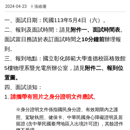
2024-04-23
張維珊
一、面試日期：民國113年5月4日（六）。
二、報到及面試時間：請見
附件一、面試時間表
。
面試當日務請於表訂面試時間之
10分鐘前
辦理報
到。
三、報到地點：國立彰化師範大學進德校區格致館
5樓物理系暨光電所辦公室，請見
附件二、報到位
置圖。
四、面試須知：
1.
請攜帶有照片之身分證明文件應試
。
※身
分證明文件係指國民身分證、有效期限內之護
照、駕駛執照、健保卡、中華民國身心障礙證明及居
留證 (含中華民國臺灣地區入出境許可證) ，其餘證件