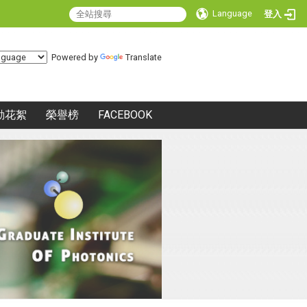
Language
登入
Powered by
Translate
動花絮
榮譽榜
FACEBOOK