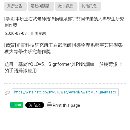
系所公告
活動與演講
徵才訊息
其他訊息
[恭賀]本所王右武老師指導物理系鄭宇茹同學榮獲大專學生研究
創作獎
2026-07-03
周良駿
[恭賀]光電科技研究所王右武老師指導物理系鄭宇茹同學榮
獲大專學生研究創作獎
題目：基於YOLOv5、Signformer與PNN訓練，於樹莓派上
的手語辨識應用
https://wsts.nstc.gov.tw/STSWeb/Award/AwardMultiQuery.aspx
Print this page
Share