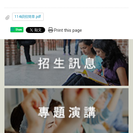
114碩招簡章.pdf
Print this page
Share