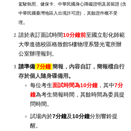
駕駛執照、健保卡、中華民國身心障礙證明及居留證
(
含
中華民國臺灣地區入出境許可證
)
，其餘證件概不受
。
理
請於表訂面試時間
10
分鐘前
至國立彰化師範
大學進德校區格致館
5
樓物理系暨光電所辦
公室辦理報到。
請準備
7
分鐘
簡報，內容自訂，簡報檔自行
存於個人隨身碟備用
。
每位考生
面試時間為
10
分鐘
，其中
7
分
鐘
為考生簡報時間，其餘時間為委員提
問時間。
試場內於
7
分鐘
及
10
分鐘
分別響鈴提
醒。