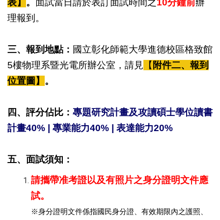
表】
。
面試當日請於表訂面試時間之
10
分鐘前
辦
理報到。
三、報到地點：
國立彰化師範大學進德校區格致館
5
樓物理系暨光電所辦公室，請見
【
附件二、報到
位置圖】
。
四、評分佔比：
專題研究計畫及攻讀碩士學位讀書
計畫
40% |
專業能力
40% |
表達能力
20%
五、面試須知：
請攜帶准考證以及有照片之身分證明文件應
試。
※
身分證明文件係指國民身分證、有效期限內之護照、