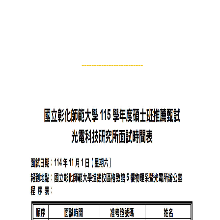
-----
-----
-----
-----
-----