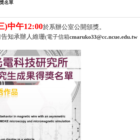
獲獎名單
三)中午12:00
於系辦公室公開頒獎。
前告知承辦人維珊
(
電子信箱
cmaruko33@cc.ncue.edu.tw