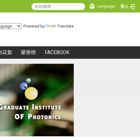
Language
登入
Powered by
Translate
動花絮
榮譽榜
FACEBOOK