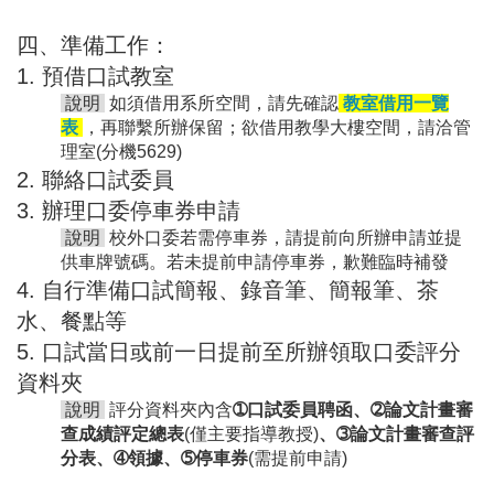
四、準備工作：
1. 預借口試教室
說明
如須借用系所空間，請先確認
教室借用一覽
表
，再聯繫所辦保留；欲借用教學大樓空間，請洽管
理室(分機5629)
2. 聯絡口試委員
3. 辦理口委停車券申請
說明
校外口委若需停車券，請提前向所辦申請並提
供車牌號碼。若未提前申請停車券，歉難臨時補發
4. 自行準備口試簡報、錄音筆、簡報筆、茶
水、餐點等
5. 口試當日或前一日提前至所辦領取口委評分
資料夾
說明
評分資料夾內含
➀口試委員聘函、➁論文計畫審
查成績評定總表
(僅主要指導教授)
、➂論文計畫審查評
分表、➃領據、➄停車券
(需提前申請)